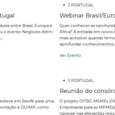
PORTUGAL
tugal
Webinar Brasil/Eur
eis entre Brasil, Europa e
Quer conhecer as oportunida
ou o evento Negócios Além-
África? A entrada em novos 
..
mais acessível quando temo
aprofundar conhecimentos..
Ver Evento
PORTUGAL
Reunião do consórc
 esteve em Recife para uma
O projeto OITBC-MSMEs (Obs
portação e DUIMP, como
Empresarial para as MPMEs)
navegar nas alterações regu