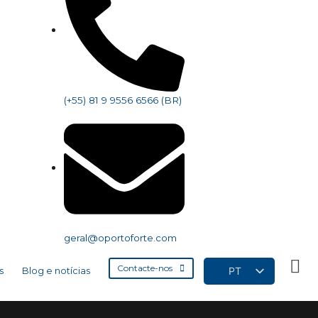
(+55) 81 9 9556 6566 (BR)
geral@oportoforte.com
Contacte-nos
PT
s
Blog e notícias
EN
FR