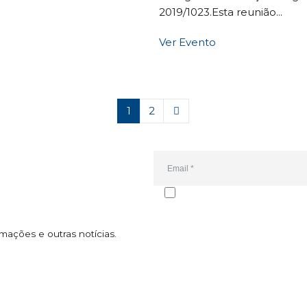
2019/1023.Esta reunião...
Ver Evento
1
2
Email*
Autorizo o envio da newsletter e d
subscrição pode ser cancelada a 
Consultei a
política de privacidade
.
mações e outras notícias.