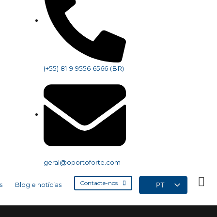
(+55) 81 9 9556 6566 (BR)
geral@oportoforte.com
Contacte-nos
PT
s
Blog e notícias
EN
FR