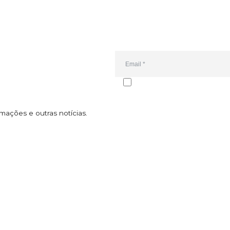
Email*
Autorizo o envio da newsletter e d
subscrição pode ser cancelada a 
Consultei a
política de privacidade
.
mações e outras notícias.