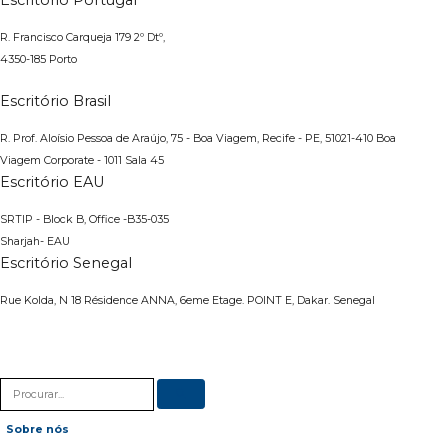
R. Francisco Carqueja 179 2º Dtº,
4350-185 Porto
Escritório Brasil
R. Prof. Aloísio Pessoa de Araújo, 75 - Boa Viagem, Recife - PE, 51021-410
Boa
Viagem Corporate - 1011 Sala 45
Escritório EAU
SRTIP - Block B, Office -B35-035
Sharjah- EAU
Escritório Senegal
Rue Kolda, N 18 Résidence ANNA, 6eme Etage. POINT E, Dakar. Senegal
Sobre nós