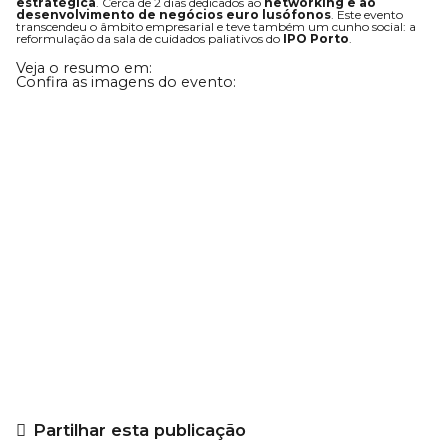
estratégica
. Cerca de 2 dias dedicados ao
networking e ao
desenvolvimento de negócios euro lusófonos
. Este evento
transcendeu o âmbito empresarial e teve também um cunho social: a
reformulação da sala de cuidados paliativos do
IPO Porto
.
Veja o resumo em:
Confira as imagens do evento:
Partilhar esta publicação