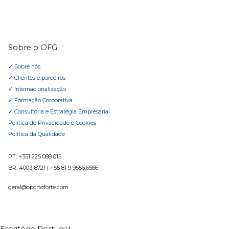
Sobre o OFG
✓
Sobre nós
✓ Clientes e parceiros
✓
Internacionalização
✓ Formação Corporativa
✓ Consultoria e Estratégia Empresarial
Política de Privacidade e Cookies
Política da Qualidade
PT: +351 225 088 015
BR:
4003-8721
|
+55 81 9 9556.6566
geral@oportoforte.com
Escritório Portugal