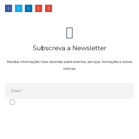
Subscreva a Newsletter
Receba informações mais recentes sobre eventos, serviços, formações e outras
notícias.
Email*
Autorizo o envio da newsletter e de comunicações da Oporto Forte
Group. A subscrição pode ser cancelada a qualquer momento.
Consultei a
política de privacidade
.
SUBMETER