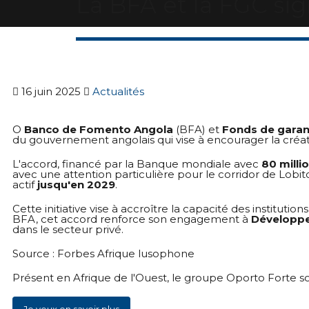
La BFA et la FGC sig
16 juin 2025
Actualités
O
Banco de Fomento Angola
(BFA) et
Fonds de garant
du gouvernement angolais qui vise à encourager la créat
L'accord, financé par la Banque mondiale avec
80 milli
avec une attention particulière pour le corridor de Lobi
actif
jusqu'en 2029
.
Cette initiative vise à accroître la capacité des institutio
BFA, cet accord renforce son engagement à
Développe
dans le secteur privé.
Source : Forbes Afrique lusophone
Présent en Afrique de l'Ouest, le groupe Oporto Forte 