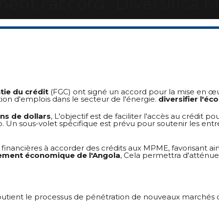
nent l'accord “Diversifica M
ie du crédit
(FGC) ont signé un accord pour la mise en œuvr
ion d'emplois dans le secteur de l'énergie.
diversifier l'é
ons de dollars
, L'objectif est de faciliter l'accès au crédit po
to. Un sous-volet spécifique est prévu pour soutenir les e
ns financières à accorder des crédits aux MPME, favorisant ains
ment économique de l'Angola
, Cela permettra d'atténuer
soutient le processus de pénétration de nouveaux marchés d