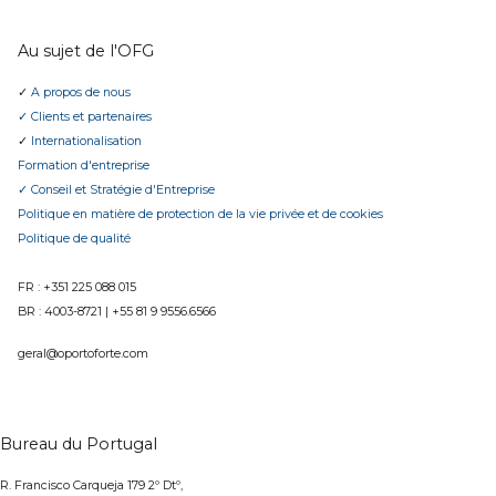
Au sujet de l'OFG
✓
A propos de nous
✓ Clients et partenaires
✓
Internationalisation
Formation d'entreprise
✓ Conseil et Stratégie d'Entreprise
Politique en matière de protection de la vie privée et de cookies
Politique de qualité
FR : +351 225 088 015
BR :
4003-8721
|
+55 81 9 9556.6566
geral@oportoforte.com
Bureau du Portugal
R. Francisco Carqueja 179 2º Dtº,