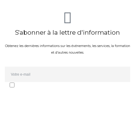
S'abonner à la lettre d'information
Obtenez les dernières informations sur les événements, les services, la formation
et d'autres nouvelles.
Email*
J'accepte de recevoir la newsletter et les communications d'Oporto
Forte Group. L'abonnement peut être annulé à tout moment.
J'ai consulté la
politique de confidentialité
.
SOUMETTRE