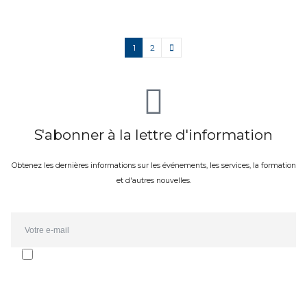
1
2
S'abonner à la lettre d'information
Obtenez les dernières informations sur les événements, les services, la formation
et d'autres nouvelles.
Email*
J'accepte de recevoir la newsletter et les communications d'Oporto
Forte Group. L'abonnement peut être annulé à tout moment.
J'ai consulté la
politique de confidentialité
.
SOUMETTRE