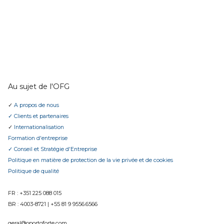
SOUMETTRE
Au sujet de l'OFG
✓
A propos de nous
✓ Clients et partenaires
✓
Internationalisation
Formation d'entreprise
✓ Conseil et Stratégie d'Entreprise
Politique en matière de protection de la vie privée et de cookies
Politique de qualité
FR : +351 225 088 015
BR :
4003-8721
|
+55 81 9 9556.6566
geral@oportoforte.com