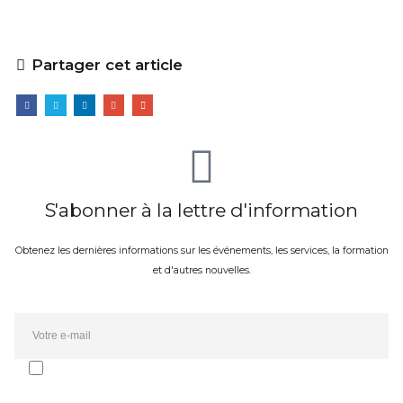
Partager cet article
S'abonner à la lettre d'information
Obtenez les dernières informations sur les événements, les services, la formation
et d'autres nouvelles.
Email*
J'accepte de recevoir la newsletter et les communications d'Oporto
Forte Group. L'abonnement peut être annulé à tout moment.
J'ai consulté la
politique de confidentialité
.