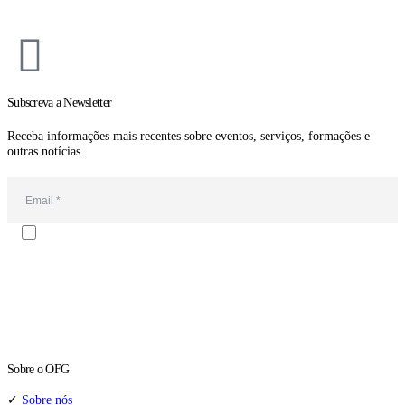
Subscreva a Newsletter
Receba informações mais recentes sobre eventos, serviços, formações e
outras notícias.
Email*
Autorizo o envio da newsletter e de comunicações da Oporto Forte
Group. A subscrição pode ser cancelada a qualquer momento.
Consultei a
política de privacidade
.
SUBMETER
Sobre o OFG
✓
Sobre nós