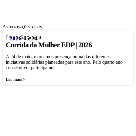
As nossas ações sociais
Social
2026/05/24
Portugal
Corrida da Mulher EDP | 2026
A 24 de maio, marcamos presença numa das diferentes
iniciativas solidárias planeadas para este ano. Pelo quarto ano
consecutivo, participamos...
Ler mais >