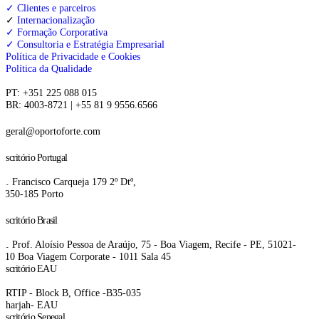
✓ Clientes e parceiros
✓
Internacionalização
✓ Formação Corporativa
✓ Consultoria e Estratégia Empresarial
Política de Privacidade e Cookies
Política da Qualidade
PT: +351 225 088 015
BR:
4003-8721
|
+55 81 9 9556.6566
geral@oportoforte.com
Escritório Portugal
R. Francisco Carqueja 179 2º Dtº,
4350-185 Porto
Escritório Brasil
R. Prof. Aloísio Pessoa de Araújo, 75 - Boa Viagem, Recife - PE, 51021-
410
Boa Viagem Corporate - 1011 Sala 45
Escritório EAU
SRTIP - Block B, Office -B35-035
Sharjah- EAU
Escritório Senegal