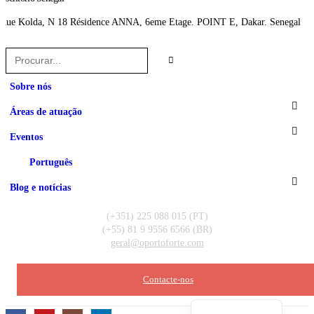
Rue Kolda, N 18 Résidence ANNA, 6eme Etage. POINT E, Dakar. Senegal
Sobre nós
Áreas de atuação
Eventos
Português
Blog e notícias
(+351) 225 088 015 (PT)
(+55) 81 9 9556 6566 (BR)
geral@oportoforte.com
Français
Contacte-nos
English (UK)